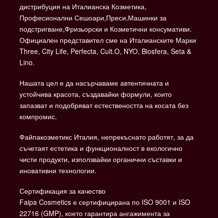
дистрибуция на Италианска Козметика,
Професионални Сешоари,Преси,Машинки за
подстригване,Фризьорски и Козметични консумативи.
Официален представител сме на Италианските Марки
Three, City Life, Perfecta, Cult.O, NYO, Biosfera, Seta &
Lino.
Нашата цел е да насърчаваме автентичната и
устойчива красота, създавайки формули, които
запазват и подобряват естествеността на косата без
компромис.
Файпакозметикс Италия, непрекъснато работят, за да
съчетаят естетика и функционалност в екологично
чисти продукти, използвайки органични съставки и
иновативни технологии.
Сертификация за качество
Faipa Cosmetics е сертифицирана по ISO 9001 и ISO
22716 (GMP), което гарантира ангажимента за