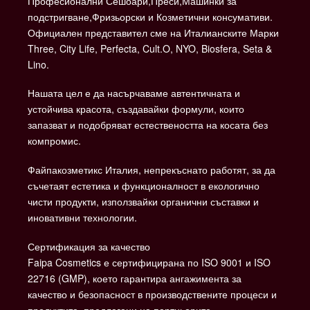
Професионални Сешоари,Преси,Машинки за
подстригване,Фризьорски и Козметични консумативи.
Официален представител сме на Италианските Марки
Three, City Life, Perfecta, Cult.O, NYO, Biosfera, Seta &
Lino.
Нашата цел е да насърчаваме автентичната и
устойчива красота, създавайки формули, които
запазват и подобряват естествеността на косата без
компромис.
Файпакозметикс Италия, непрекъснато работят, за да
съчетаят естетика и функционалност в екологично
чисти продукти, използвайки органични съставки и
иновативни технологии.
Сертификация за качество
Faipa Cosmetics е сертифицирана по ISO 9001 и ISO
22716 (GMP), което гарантира ангажимента за
качество и безопасност в производствените процеси и
продуктите, предлагани на партньорите.