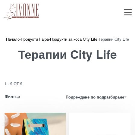
Начало
›
Продукти Faipa
›
Продукти за коса City Life
›
Терапии City Life
Терапии City Life
1
-
9
ОТ
9
Филтър
Подреждане по подразбиране