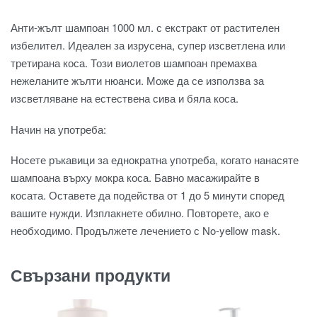
Анти-жълт шампоан 1000 мл. с екстракт от растителен
избелител.
Идеален за изрусена, супер изсветлена или
третирана коса.
Този виолетов шампоан премахва
нежеланите жълти нюанси.
Може да се използва за
изсветляване на естествена сива и бяла коса.
Начин на употреба:
Носете ръкавици за еднократна употреба, когато нанасяте
шампоана върху мокра коса.
Бавно масажирайте в
косата.
Оставете да подейства от 1 до 5 минути според
вашите нужди.
Изплакнете обилно.
Повторете, ако е
необходимо.
Продължете лечението с No-yellow mask.
Свързани продукти