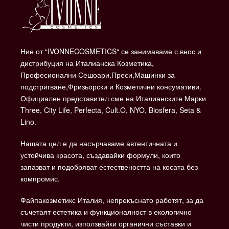
Ние от “IVONNECOSMETICS“ се занимаваме с внос и
дистрибуция на Италианска Козметика,
Професионални Сешоари,Преси,Машинки за
подстригване,Фризьорски и Козметични консумативи.
Официален представител сме на Италианските Марки
Three, City Life, Perfecta, Cult.O, NYO, Biosfera, Seta &
Lino.
Нашата цел е да насърчаваме автентичната и
устойчива красота, създавайки формули, които
запазват и подобряват естествеността на косата без
компромис.
Файпакозметикс Италия, непрекъснато работят, за да
съчетаят естетика и функционалност в екологично
чисти продукти, използвайки органични съставки и