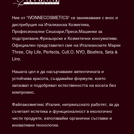
Ние от “IVONNECOSMETICS“ се занимаваме с внос и
дистрибуция на Италианска Козметика,
Професионални Сешоари,Преси,Машинки за
подстригване,Фризьорски и Козметични консумативи.
Официален представител сме на Италианските Марки
Three, City Life, Perfecta, Cult.O, NYO, Biosfera, Seta &
Lino.
Нашата цел е да насърчаваме автентичната и
устойчива красота, създавайки формули, които
запазват и подобряват естествеността на косата без
компромис.
Файпакозметикс Италия, непрекъснато работят, за да
съчетаят естетика и функционалност в екологично
чисти продукти, използвайки органични съставки и
иновативни технологии.