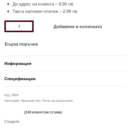
До адрес на клиента – 9.90 лв.
Такса наложен платеж – 2.99 лв.
Добавяне в количката
Бърза поръчка
Информация
Спецификации
3929
Категории:
Фризьорство
,
Четки за разресване
(
249
клиентски отзива)
Оценен
249
от 5, базирано на
потребителски оценки
2.61
Сподели