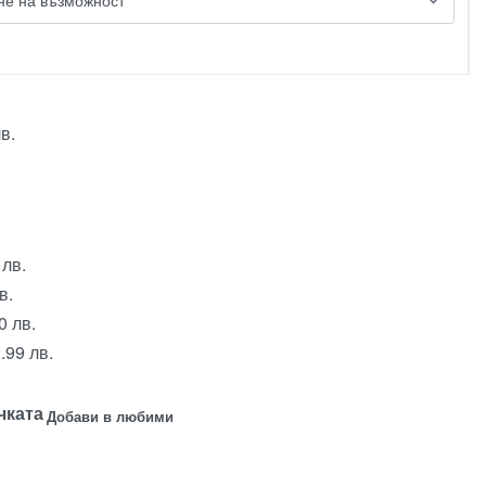
в.
 лв.
в.
0 лв.
.99 лв.
чката
Добави в любими