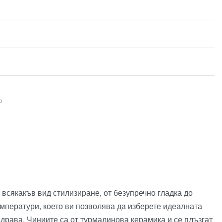
о
 всякакъв вид стилизиране, от безупречно гладка до
мператури, което ви позволява да изберете идеалната
 къдрава. Чиниите са от турмалинова керамика и се плъзгат