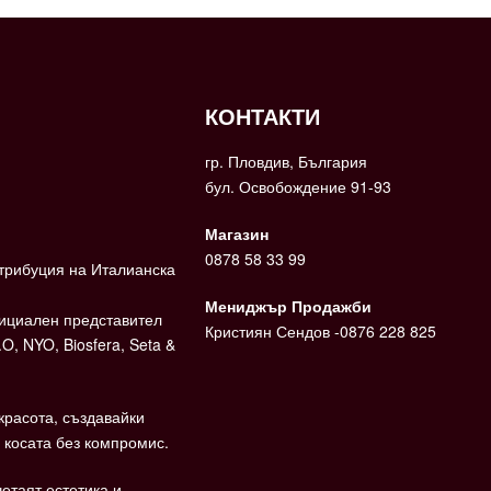
КОНТАКТИ
гр. Пловдив, България
бул. Освобождение 91-93
Магазин
0878 58 33 99
трибуция на Италианска
Мениджър Продажби
фициален представител
Кристиян Сендов -0876 228 825
.O, NYO, Biosfera, Seta &
красота, създавайки
 косата без компромис.
етаят естетика и