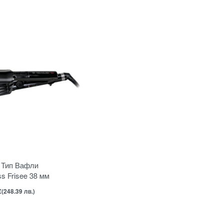
 Тип Вафли
ss Frisee 38 мм
658EPCE
€
(248.39 лв.)