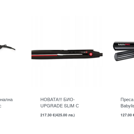
нална
НОВАТА!!! БИО-
Преса
с
UPGRADE SLIM С
Babyli
INFRARED ЛЪЧИ
BAB2
217.30
€
(425.00 лв.)
127.00