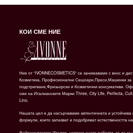
КОИ СМЕ НИЕ
Ние от “IVONNECOSMETICS“ се занимаваме с внос и дис
Козметика, Професионални Сешоари,Преси,Машинки за
подстригване,Фризьорски и Козметични консумативи. О
сме на Италианските Марки Three, City Life, Perfecta, Cult
Lino.
Нашата цел е да насърчаваме автентичната и устойчива 
формули, които запазват и подобряват естествеността на
Файпакозметикс Италия, непрекъснато работят, за да съч