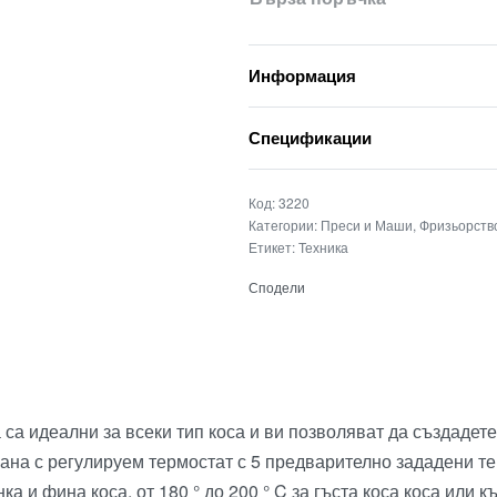
Информация
Спецификации
3220
Категории:
Преси и Маши
,
Фризьорств
Етикет:
Техника
Сподели
 са идеални за всеки тип коса и ви позволяват да създадете
ана с регулируем термостат с 5 предварително зададени те
ънка и фина коса, от 180 ° до 200 ° C за гъста коса коса или