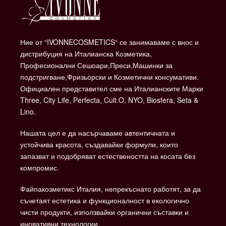
Ние от “IVONNECOSMETICS“ се занимаваме с внос и
дистрибуция на Италианска Козметика,
Професионални Сешоари,Преси,Машинки за
подстригване,Фризьорски и Козметични консумативи.
Официален представител сме на Италианските Марки
Three, City Life, Perfecta, Cult.O, NYO, Biosfera, Seta &
Lino.
Нашата цел е да насърчаваме автентичната и
устойчива красота, създавайки формули, които
запазват и подобряват естествеността на косата без
компромис.
Файпакозметикс Италия, непрекъснато работят, за да
съчетаят естетика и функционалност в екологично
чисти продукти, използвайки органични съставки и
иновативни технологии.