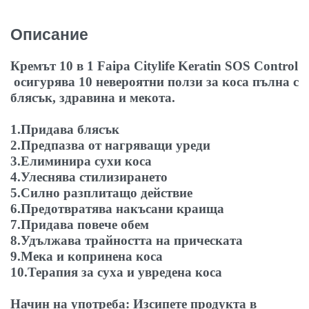
Описание
Кремът 10 в 1
Faipa Citylife Keratin SOS Control
осигурява 10 невероятни ползи за коса пълна с
блясък, здравина и мекота.
1.Придава блясък
2.Предпазва от нагряващи уреди
3.Елиминира сухи коса
4.Улеснява стилизирането
5.Силно разплитащо действие
6.Предотвратява накъсани краища
7.Придава повече обем
8.Удължава трайността на прическата
9.Мека и копринена коса
10.Терапия за суха и увредена коса
Начин на употреба: Изсипете продукта в