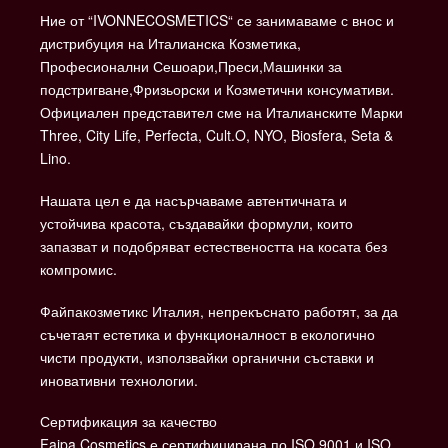
Ние от “IVONNECOSMETICS“ се занимаваме с внос и
дистрибуция на Италианска Козметика,
Професионални Сешоари,Преси,Машинки за
подстригване,Фризьорски и Козметични консумативи.
Официален представител сме на Италианските Марки
Three, City Life, Perfecta, Cult.O, NYO, Biosfera, Seta &
Lino.
Нашата цел е да насърчаваме автентичната и
устойчива красота, създавайки формули, които
запазват и подобряват естествеността на косата без
компромис.
Файпакозметикс Италия, непрекъснато работят, за да
съчетаят естетика и функционалност в екологично
чисти продукти, използвайки органични съставки и
иновативни технологии.
Сертификация за качество
Faipa Cosmetics е сертифицирана по ISO 9001 и ISO