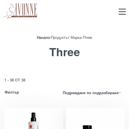
Начало
›
Продуктът Марка
›
Three
Three
1
-
38
ОТ
38
Филтър
Подреждане по подразбиране