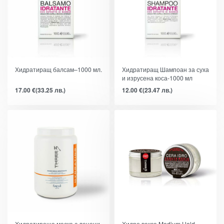
Хидратиращ балсам–1000 мл.
Хидратиращ Шампоан за суха
и изрусена коса-1000 мл
17.00
€
(33.25 лв.)
12.00
€
(23.47 лв.)
Хидратираща маска с ленени
Хидро вакса Medium Hold